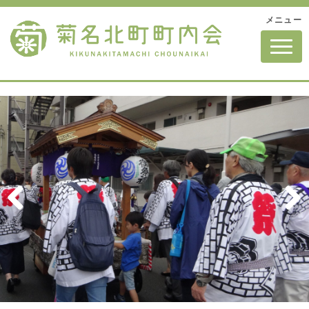
メニュー
N
a
v
i
g
a
t
i
o
n
Pre
Nex
vio
t
us