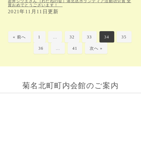
岩井シヅエさん（わだねの会）港北区ボランティア活動功労賞 受
賞おめでとうございます！
2021年11月11日更新
« 前へ
1
…
32
33
34
35
36
…
41
次へ »
菊名北町町内会館のご案内