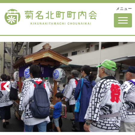
メニュー
N
a
v
i
g
a
t
i
o
n
Pre
Nex
vio
t
us